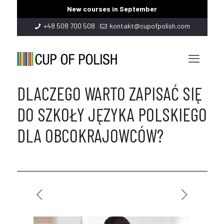
New courses in September
+48 508 700 508
kontakt@cupofpolish.com
DLACZEGO WARTO ZAPISAĆ SIĘ
DO SZKOŁY JĘZYKA POLSKIEGO
DLA OBCOKRAJOWCÓW?