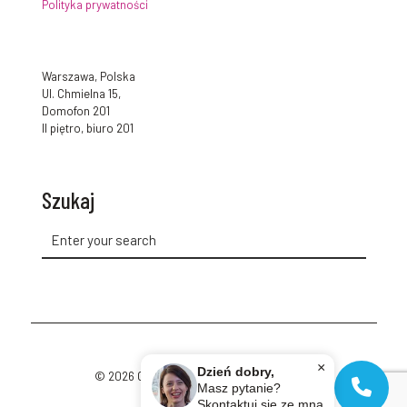
Polityka prywatności
Warszawa, Polska
Ul. Chmielna 15,
Domofon 201
II piętro, biuro 201
Szukaj
×
Dzień dobry,
© 2026 Cup of Polish. All Rights Reserved.
Masz pytanie?
Skontaktuj się ze mną