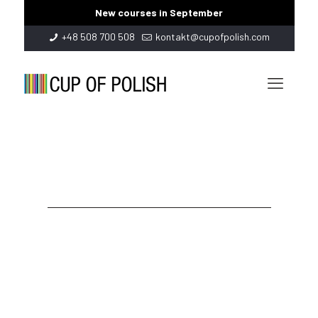
New courses in September
+48 508 700 508
kontakt@cupofpolish.com
PEWNEGO RAZU...