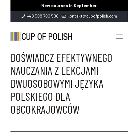
New courses in September
+48 508 700 508
kontakt@cupofpolish.com
DOŚWIADCZ EFEKTYWNEGO
NAUCZANIA Z LEKCJAMI
DWUOSOBOWYMI JĘZYKA
POLSKIEGO DLA
OBCOKRAJOWCÓW