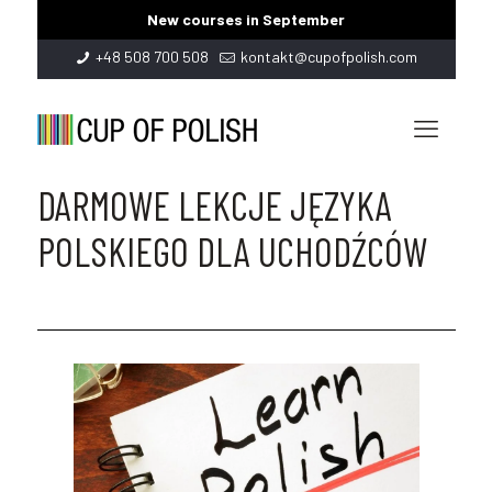
New courses in September
+48 508 700 508
kontakt@cupofpolish.com
DARMOWE LEKCJE JĘZYKA
POLSKIEGO DLA UCHODŹCÓW