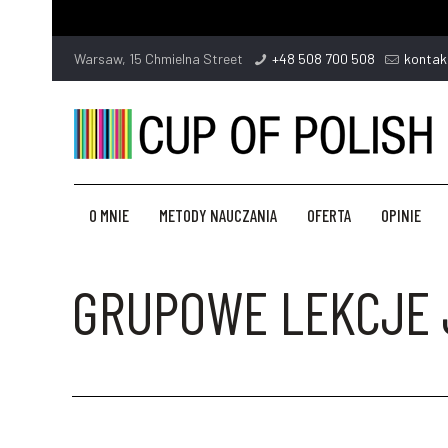
Warsaw, 15 Chmielna Street
+48 508 700 508
kontak
O MNIE
METODY NAUCZANIA
OFERTA
OPINIE
GRUPOWE LEKCJE 