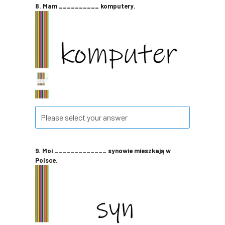
8. Mam __________ komputery.
9. Moi _____________ synowie mieszkają w
Polsce.