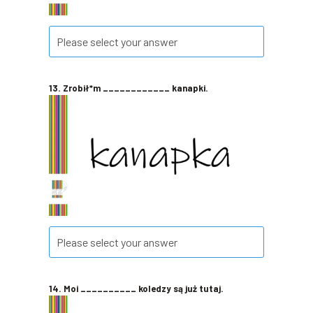
13. Zrobił*m ____________ kanapki.
14. Moi __________ koledzy są już tutaj.