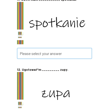
12. Ugotował*m _________ zupy.