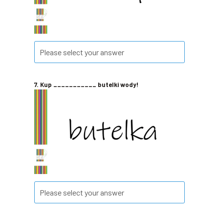
7. Kup ___________ butelki wody!