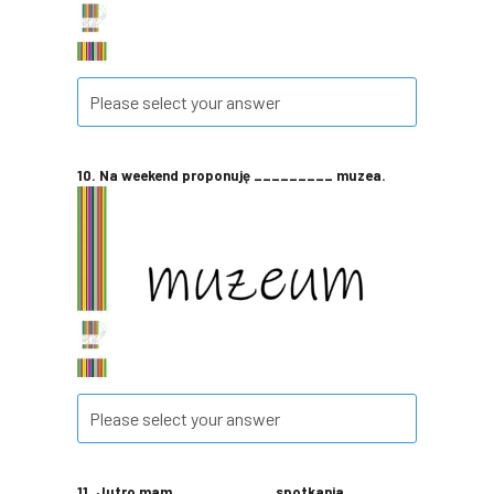
10. Na weekend proponuję _________ muzea.
11. Jutro mam ___________ spotkania.