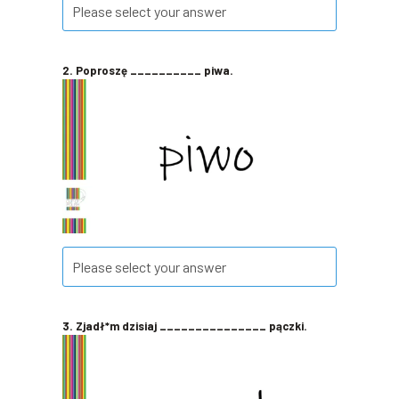
2. Poproszę __________ piwa.
3. Zjadł*m dzisiaj _______________ pączki.