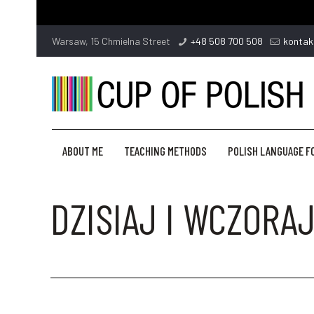
Warsaw, 15 Chmielna Street
+48 508 700 508
kontak
ABOUT ME
TEACHING METHODS
POLISH LANGUAGE F
DZISIAJ I WCZORAJ