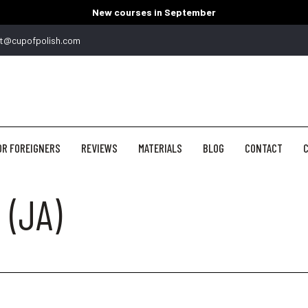
New courses in September
t@cupofpolish.com
OR FOREIGNERS
REVIEWS
MATERIALS
BLOG
CONTACT
C
 (JA)