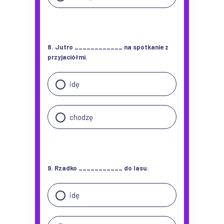
8. Jutro ____________ na spotkanie z
przyjaciółmi.
idę
chodzę
9. Rzadko ___________ do lasu.
idę