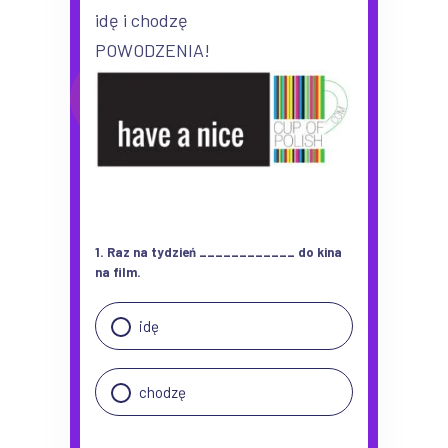
idę i chodzę
POWODZENIA!
1. Raz na tydzień ____________ do kina
na film.
idę
chodzę