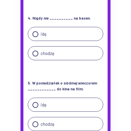
4. Nigdy nie __________ na basen.
idę
chodzę
5. W poniedziałek o siódmej wieczorem
____________ do kina na film.
idę
chodzę