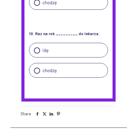
chodzę
10. Raz na rok _________ do lekarza.
idę
chodzę
Share