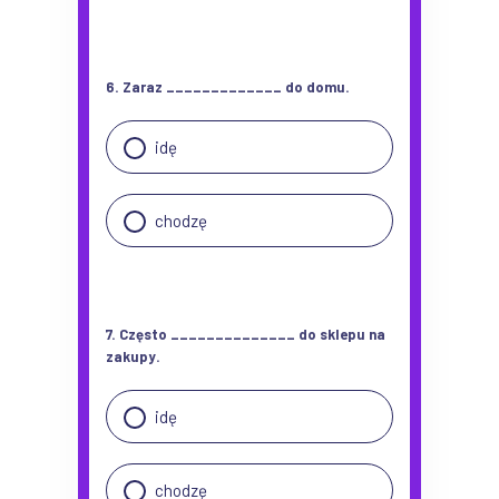
6. Zaraz _____________ do domu.
idę
chodzę
7. Często ______________ do sklepu na
zakupy.
idę
chodzę