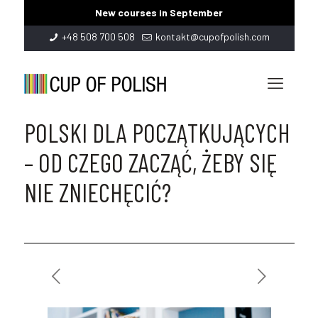
New courses in September
+48 508 700 508
kontakt@cupofpolish.com
POLSKI DLA POCZĄTKUJĄCYCH
– OD CZEGO ZACZĄĆ, ŻEBY SIĘ
NIE ZNIECHĘCIĆ?