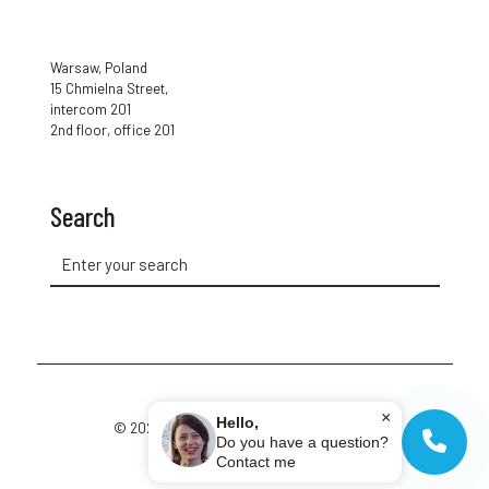
Warsaw, Poland
15 Chmielna Street,
intercom 201
2nd floor, office 201
Search
×
Hello,
© 2026 Cup of Polish. All Rights Reserved.
Do you have a question?
Contact me