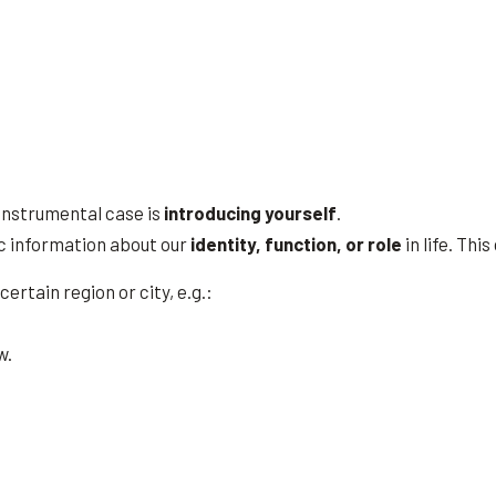
 instrumental case is
introducing yourself
.
ic information about our
identity, function, or role
in life. Thi
certain region or city, e.g.:
w.