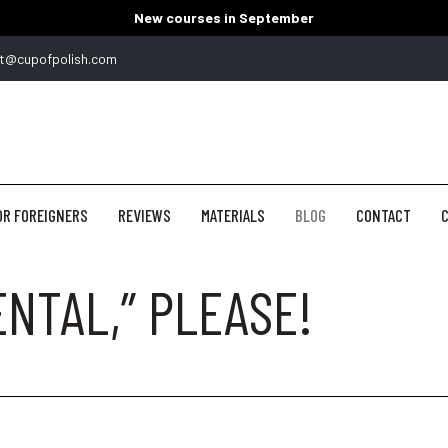
New courses in September
t@cupofpolish.com
OR FOREIGNERS
REVIEWS
MATERIALS
BLOG
CONTACT
C
ENTAL,” PLEASE!