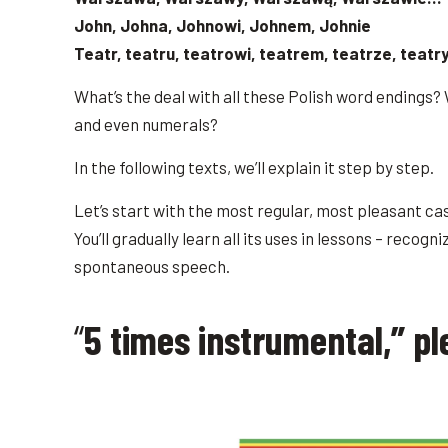
John, Johna, Johnowi, Johnem, Johnie
Teatr, teatru, teatrowi, teatrem, teatrze, teat
What’s the deal with all these Polish word endings
and even numerals?
In the following texts, we’ll explain it step by step.
Let’s start with the most regular, most pleasant ca
You’ll gradually learn all its uses in lessons – reco
spontaneous speech.
“
5 times instrumental,” pl