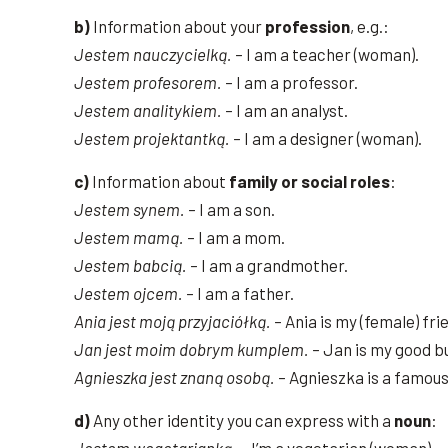
b)
Information about your
profession
, e.g.:
Jestem nauczycielką.
– I am a teacher (woman).
Jestem profesorem.
– I am a professor.
Jestem analitykiem.
– I am an analyst.
Jestem projektantką.
– I am a designer (woman).
c)
Information about
family or social roles
:
Jestem synem.
– I am a son.
Jestem mamą.
– I am a mom.
Jestem babcią.
– I am a grandmother.
Jestem ojcem.
– I am a father.
Ania jest moją przyjaciółką.
– Ania is my (female) fri
Jan jest moim dobrym kumplem.
– Jan is my good b
Agnieszka jest znaną osobą.
– Agnieszka is a famou
d)
Any other identity you can express with a
noun
: