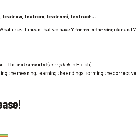
ry, teatrów, teatrom, teatrami, teatrach…
? What does it mean that we have
7 forms in the singular
and
7
se – the
instrumental
(
narzędnik
in Polish).
gnizing the meaning, learning the endings, forming the correct v
ease!