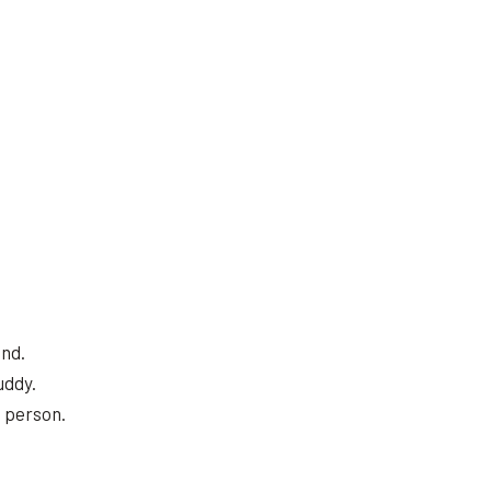
end.
uddy.
s person.