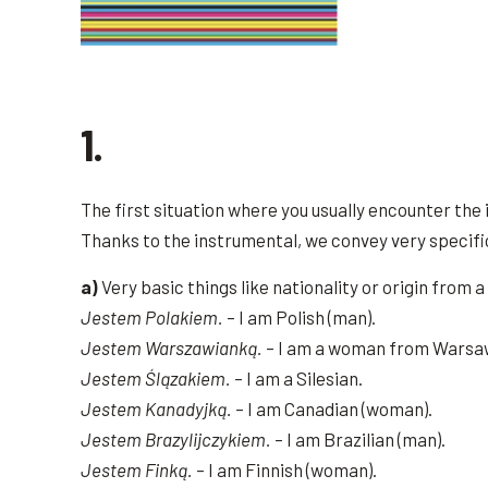
1.
The first situation where you usually encounter the
Thanks to the instrumental, we convey very specif
a)
Very basic things like nationality or origin from a 
Jestem Polakiem.
– I am Polish (man).
Jestem Warszawianką.
– I am a woman from Warsa
Jestem Ślązakiem.
– I am a Silesian.
Jestem Kanadyjką.
– I am Canadian (woman).
Jestem Brazylijczykiem.
– I am Brazilian (man).
Jestem Finką.
– I am Finnish (woman).