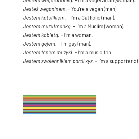
Jestem wegetarianką.
– I’m a vegetarian (woman).
Jesteś weganinem.
– You’re a vegan (man).
Jestem katolikiem.
– I’m a Catholic (man).
Jestem muzułmanką.
– I’m a Muslim (woman).
Jestem kobietą.
– I’m a woman.
Jestem gejem.
– I’m gay (man).
Jestem fanem muzyki.
– I’m a music fan.
Jestem zwolennikiem partii xyz.
– I’m a supporter of