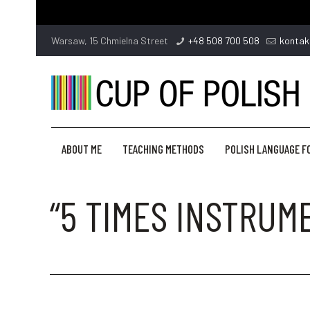
Warsaw, 15 Chmielna Street
+48 508 700 508
kontak
ABOUT ME
TEACHING METHODS
POLISH LANGUAGE F
“5 TIMES INSTRUM